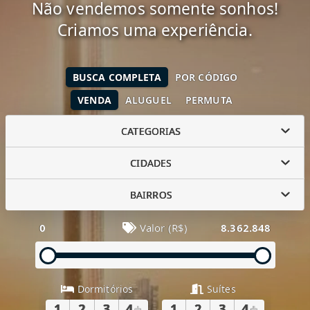
Não vendemos somente sonhos!
Criamos uma experiência.
BUSCA COMPLETA
POR CÓDIGO
VENDA
ALUGUEL
PERMUTA
CATEGORIAS
CIDADES
BAIRROS
0
Valor (R$)
8.362.848
Dormitórios
Suítes
1
2
3
4
+
1
2
3
4
+