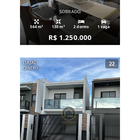
SOBRADO
564 m²
130 m²
2 dorms
1 vaga
R$ 1.250.000
ITAJAÍ
22
CENTRO