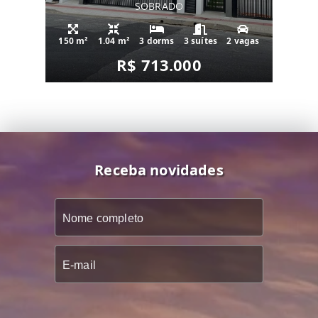
SOBRADO
150 m²
1.04 m²
3 dorms
3 suítes
2 vagas
R$ 713.000
Receba novidades