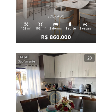
SOBRADO
102 m²
102 m²
2 dorms
1 suíte
2 vagas
R$ 860.000
ITAJAÍ
20
São Vicente