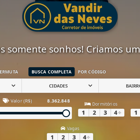
 somente sonhos! Criamos uma
ERMUTA
BUSCA COMPLETA
POR CÓDIGO
CIDADES
BAIRR
Valor (R$)
8.362.848
Dormitórios
1
2
3
4
+
1
Vagas
1
2
3
4
+