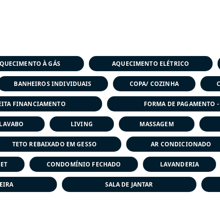
QUECIMENTO À GÁS
AQUECIMENTO ELÉTRICO
BANHEIROS INDIVIDUAIS
COPA/ COZINHA
EITA FINANCIAMENTO
FORMA DE PAGAMENTO -
LAVABO
LIVING
MASSAGEM
TETO REBAIXADO EM GESSO
AR CONDICIONADO
ET
CONDOMÍNIO FECHADO
LAVANDERIA
EIRA
SALA DE JANTAR