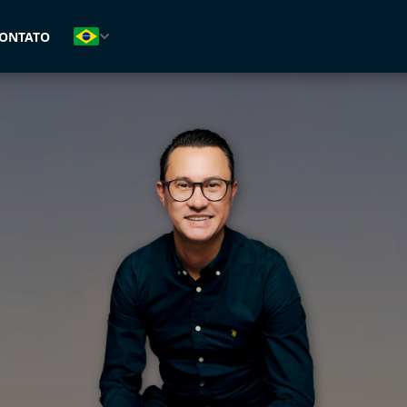
(47) 99126-9121
ONTATO