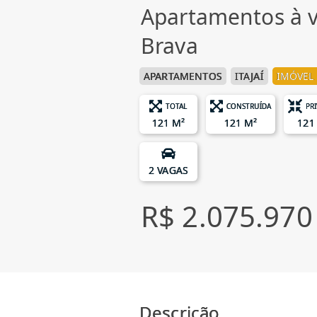
Apartamentos à v
Brava
APARTAMENTOS
ITAJAÍ
IMÓVEL 
TOTAL
CONSTRUÍDA
PR
121 M²
121 M²
121
2 VAGAS
R$ 2.075.970
Descrição