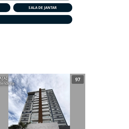
SALA DE JANTAR
AJAÍ
97
zendinha