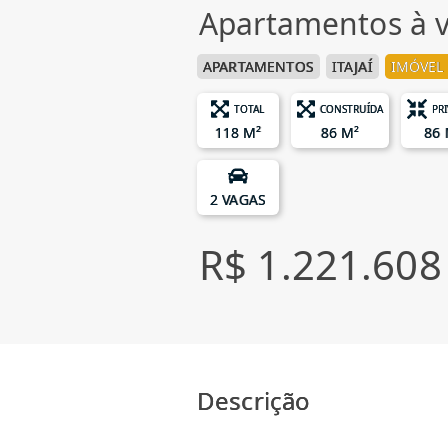
Apartamentos à v
APARTAMENTOS
ITAJAÍ
IMÓVEL 
TOTAL
CONSTRUÍDA
PR
118 M²
86 M²
86 
2 VAGAS
R$ 1.221.608
Descrição