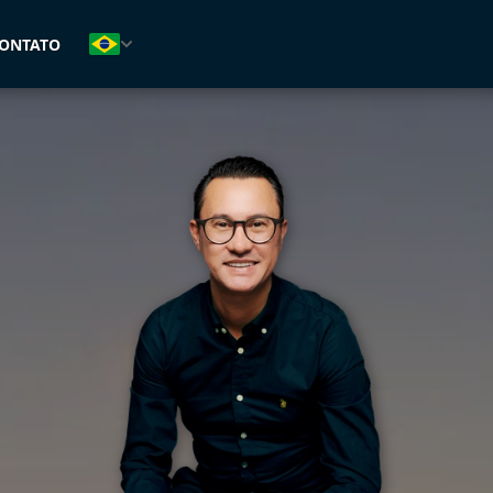
(47) 99126-9121
ONTATO