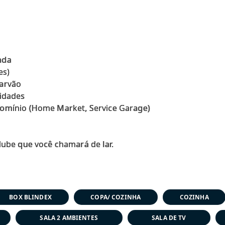
nda
es)
carvão
 idades
domínio (Home Market, Service Garage)
BOX BLINDEX
COPA/ COZINHA
COZINHA
SALA 2 AMBIENTES
SALA DE TV