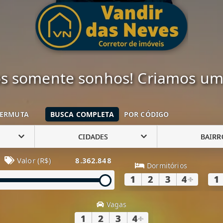
 somente sonhos! Criamos uma
ERMUTA
BUSCA COMPLETA
POR CÓDIGO
CIDADES
BAIRR
Valor (R$)
8.362.848
Dormitórios
1
2
3
4
+
1
Vagas
1
2
3
4
+