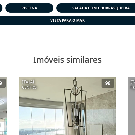
PISCINA
SACADA COM CHURRASQUEIRA
VISTA PARA O MAR
Imóveis similares
ITAJAÍ
IT
9
98
CENTRO
Fa