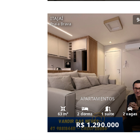
ITAJAÍ
9
Praia Brava
APARTAMENTOS
63 m²
2 dorms
1 suíte
2 vagas
R$ 1.290.000