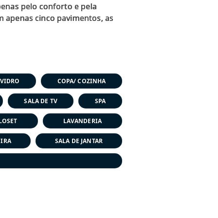
enas pelo conforto e pela
m apenas cinco pavimentos, as
 VIDRO
COPA/ COZINHA
SALA DE TV
SPA
LOSET
LAVANDERIA
IRA
SALA DE JANTAR