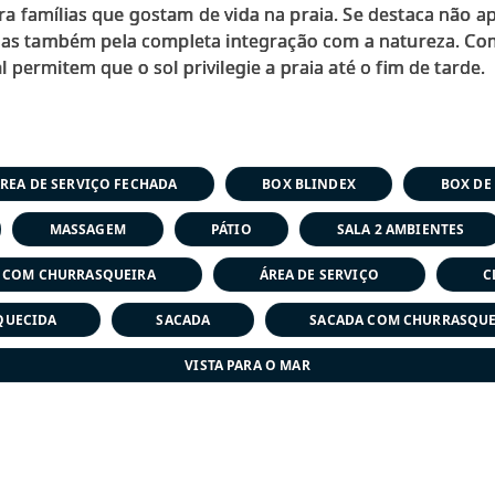
a famílias que gostam de vida na praia. Se destaca não ap
 mas também pela completa integração com a natureza. Co
REA DE SERVIÇO FECHADA
BOX BLINDEX
BOX DE
MASSAGEM
PÁTIO
SALA 2 AMBIENTES
 COM CHURRASQUEIRA
ÁREA DE SERVIÇO
C
QUECIDA
SACADA
SACADA COM CHURRASQUE
VISTA PARA O MAR