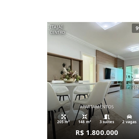
ITAJAÍ
9
CENTRO
APARTAMENTOS
205 m²
148 m²
3 suítes
2 vagas
R$ 1.800.000