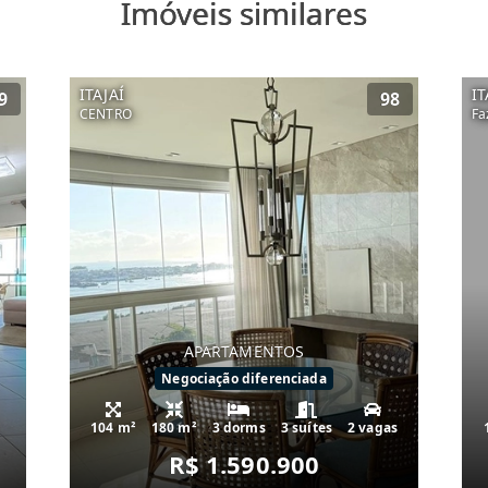
Imóveis similares
ITAJAÍ
IT
9
98
CENTRO
Fa
APARTAMENTOS
Negociação diferenciada
104 m²
180 m²
3 dorms
3 suítes
2 vagas
R$ 1.590.900