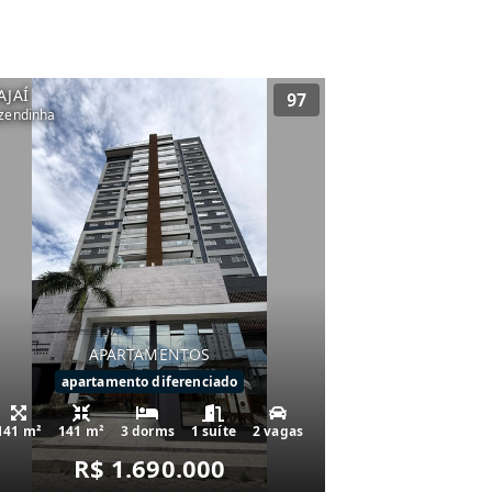
AJAÍ
97
zendinha
APARTAMENTOS
apartamento diferenciado
141 m²
141 m²
3 dorms
1 suíte
2 vagas
R$ 1.690.000