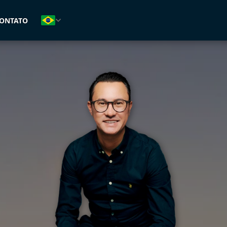
(47) 99126-9121
ONTATO