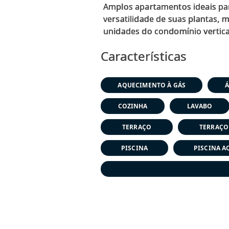
Amplos apartamentos ideais par
versatilidade de suas plantas,
Características
AQUECIMENTO À GÁS
Á
COZINHA
LAVABO
TERRAÇO
TERRAÇO
PISCINA
PISCINA A