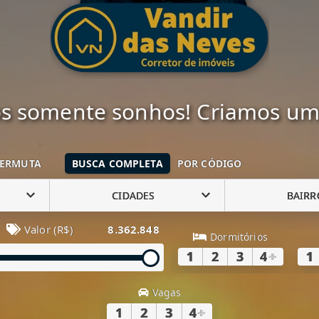
 somente sonhos! Criamos uma
ERMUTA
BUSCA COMPLETA
POR CÓDIGO
CIDADES
BAIRR
Valor (R$)
8.362.848
Dormitórios
1
2
3
4
+
1
Vagas
1
2
3
4
+