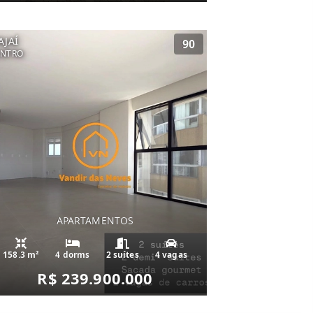
AJAÍ
90
ENTRO
APARTAMENTOS
158.3 m²
4 dorms
2 suítes
4 vagas
R$ 239.900.000