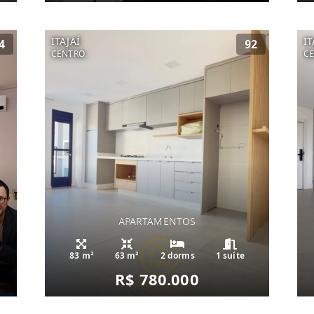
ITAJAÍ
IT
4
92
CENTRO
C
APARTAMENTOS
83 m²
63 m²
2 dorms
1 suíte
R$ 780.000