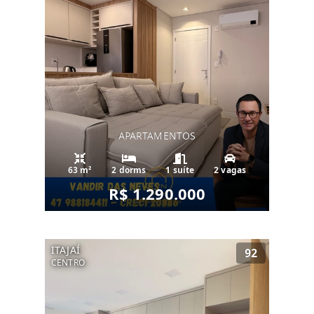
APARTAMENTOS
63 m²
2 dorms
1 suíte
2 vagas
R$ 1.290.000
ITAJAÍ
92
CENTRO