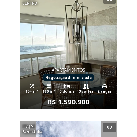
CENTRO
APARTAMENTOS
Negociação diferenciada
104 m²
180 m²
3 dorms
3 suítes
2 vagas
R$ 1.590.900
ITAJAÍ
97
Fazendinha