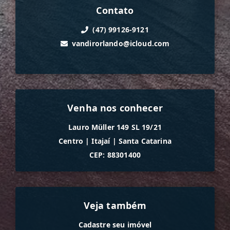
Contato
(47) 99126-9121
vandirorlando@icloud.com
Venha nos conhecer
Lauro Müller 149 SL 19/21
Centro
|
Itajaí
|
Santa Catarina
CEP: 88301400
Veja também
Cadastre seu imóvel