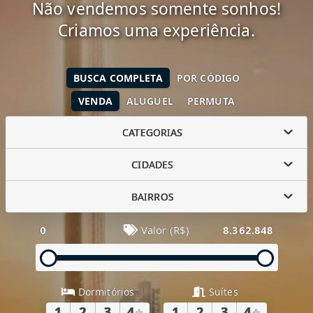
Não vendemos somente sonhos!
Criamos uma experiência.
BUSCA COMPLETA
POR CÓDIGO
VENDA
ALUGUEL
PERMUTA
CATEGORIAS
CIDADES
BAIRROS
0
Valor (R$)
8.362.848
Dormitórios
Suítes
1
2
3
4
+
1
2
3
4
+