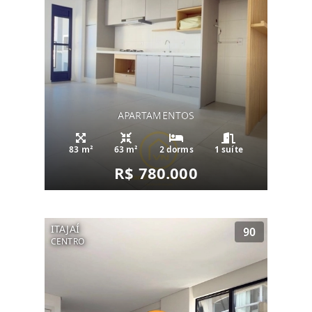
APARTAMENTOS
83 m²
63 m²
2 dorms
1 suíte
R$ 780.000
ITAJAÍ
90
CENTRO