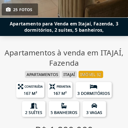
25 FOTOS
Apartamento para Venda em Itajaí, Fazenda, 3
dormitórios, 2 suítes, 5 banheiros,
Apartamentos à venda em ITAJAÍ,
Fazenda
APARTAMENTOS
ITAJAÍ
IMÓVEL 32
CONSTRUÍDA
PRIVATIVA
167 M²
167 M²
3 DORMITÓRIOS
2 SUÍTES
5 BANHEIROS
3 VAGAS