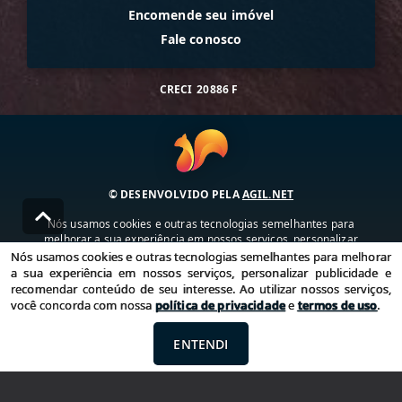
Encomende seu imóvel
Fale conosco
CRECI
20886 F
© DESENVOLVIDO PELA
AGIL.NET
Nós usamos cookies e outras tecnologias semelhantes para
melhorar a sua experiência em nossos serviços, personalizar
publicidade e recomendar conteúdo de seu interesse. Ao utilizar
Nós usamos cookies e outras tecnologias semelhantes para melhorar
nossos serviços, você concorda com nossa política de privacidade e
a sua experiência em nossos serviços, personalizar publicidade e
termos de uso.
recomendar conteúdo de seu interesse. Ao utilizar nossos serviços,
você concorda com nossa
política de privacidade
e
termos de uso
.
Política de Privacidade
Termos de uso
ENTENDI