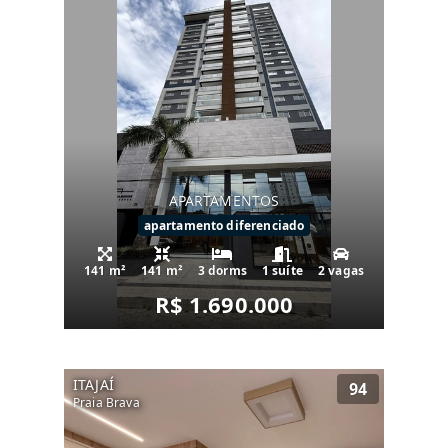
APARTAMENTOS
apartamento diferenciado
141 m²
141 m²
3 dorms
1 suíte
2 vagas
R$ 1.690.000
ITAJAÍ
94
Praia Brava