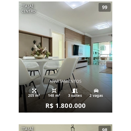
ITAJAÍ
99
CENTRO
APARTAMENTOS
205 m²
148 m²
3 suítes
2 vagas
R$ 1.800.000
ITAJAÍ
98