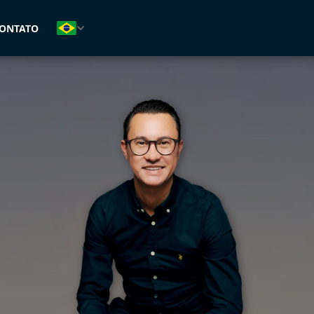
(47) 99126-9121
ONTATO