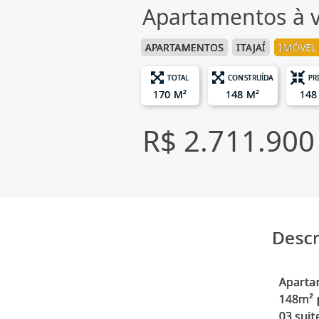
Apartamentos à 
APARTAMENTOS
ITAJAÍ
IMÓVEL
TOTAL
CONSTRUÍDA
PR
170 M²
148 M²
148
R$ 2.711.900
Descr
Aparta
148m² p
03 suit