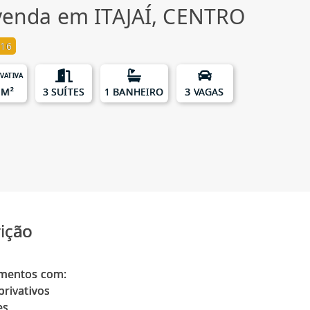
venda em ITAJAÍ, CENTRO
 16
IVATIVA
 M²
3 SUÍTES
1 BANHEIRO
3 VAGAS
ição
mentos com:
rivativos
es