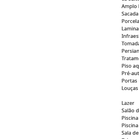
Amplo l
Sacada
Porcela
Lamina
Infraes
Tomada
Persia
Tratame
Piso a
Pré-au
Portas
Louças
Lazer
Salão 
Piscin
Piscina
Sala de