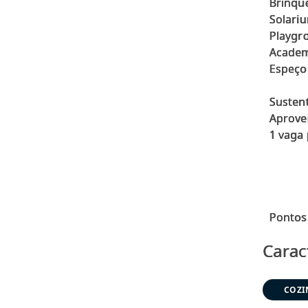
Brinqu
Solari
Playgr
Acade
Espeço
Susten
Aprove
1 vaga
Carac
COZI