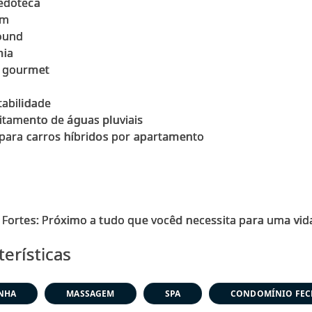
edoteca
um
ound
mia
 gourmet
tabilidade
itamento de águas pluviais
 para carros híbridos por apartamento
terísticas
NHA
MASSAGEM
SPA
CONDOMÍNIO FE