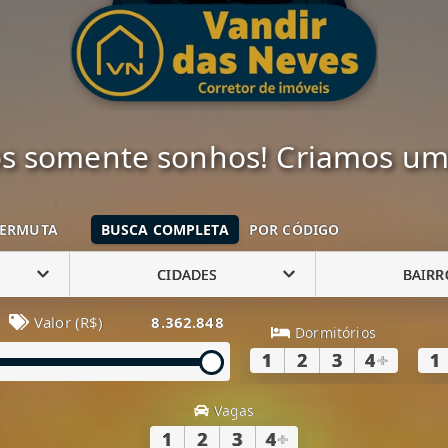
 somente sonhos! Criamos uma
ERMUTA
BUSCA COMPLETA
POR CÓDIGO
CIDADES
BAIRR
Valor (R$)
8.362.848
Dormitórios
1
2
3
4
+
1
Vagas
1
2
3
4
+