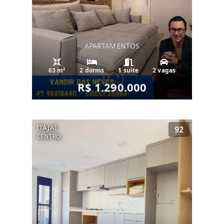
APARTAMENTOS
63 m²
2 dorms
1 suíte
2 vagas
R$ 1.290.000
ITAJAÍ
92
CENTRO