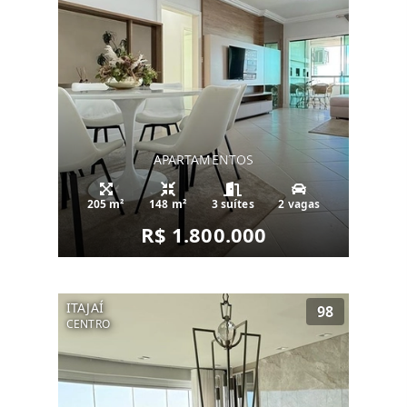
APARTAMENTOS
205 m²
148 m²
3 suítes
2 vagas
R$ 1.800.000
ITAJAÍ
98
CENTRO