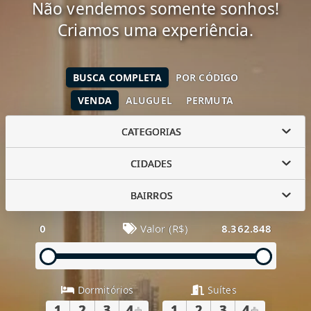
Não vendemos somente sonhos!
Criamos uma experiência.
BUSCA COMPLETA
POR CÓDIGO
VENDA
ALUGUEL
PERMUTA
CATEGORIAS
CIDADES
BAIRROS
0
Valor (R$)
8.362.848
Dormitórios
Suítes
1
2
3
4
+
1
2
3
4
+