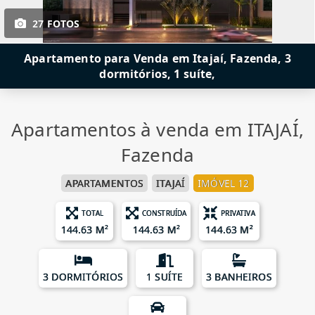
27 FOTOS
Apartamento para Venda em Itajaí, Fazenda, 3
dormitórios, 1 suíte,
Apartamentos à venda em ITAJAÍ,
Fazenda
APARTAMENTOS
ITAJAÍ
IMÓVEL 12
TOTAL
CONSTRUÍDA
PRIVATIVA
144.63 M²
144.63 M²
144.63 M²
3 DORMITÓRIOS
1 SUÍTE
3 BANHEIROS