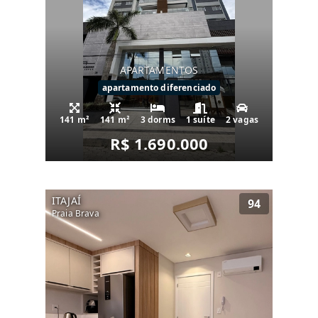
APARTAMENTOS
apartamento diferenciado
141 m²
141 m²
3 dorms
1 suíte
2 vagas
R$ 1.690.000
ITAJAÍ
94
Praia Brava