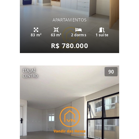
APARTAMENTOS
83 m²
63 m²
2 dorms
1 suíte
R$ 780.000
ITAJAÍ
90
CENTRO