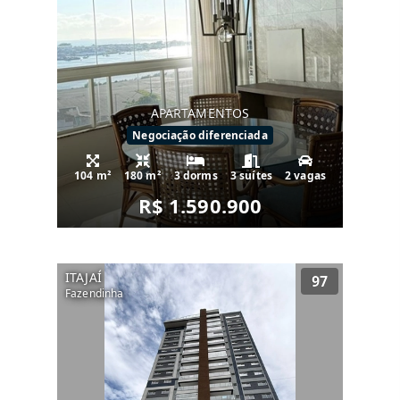
APARTAMENTOS
Negociação diferenciada
104 m²
180 m²
3 dorms
3 suítes
2 vagas
R$ 1.590.900
ITAJAÍ
97
Fazendinha